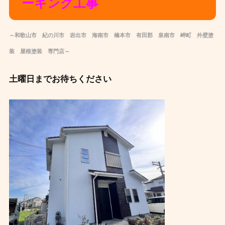
ーキング工事
～和歌山市 紀の川市 岩出市 海南市 橋本市 有田郡 泉南市 岬町 外壁塗
装 屋根塗装 専門店～
土曜日までお待ちください