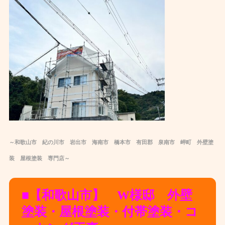
～和歌山市 紀の川市 岩出市 海南市 橋本市 有田郡 泉南市 岬町 外壁塗
装 屋根塗装 専門店～
■【和歌山市】 W様邸 外壁
塗装・屋根塗装・付帯塗装・コ