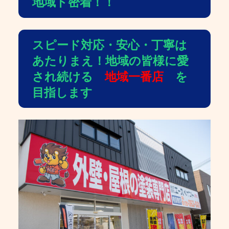
地域ド密着！！
スピード対応・安心・丁寧は
あたりまえ！地域の皆様に愛
され続ける
地域一番店
を
目指します