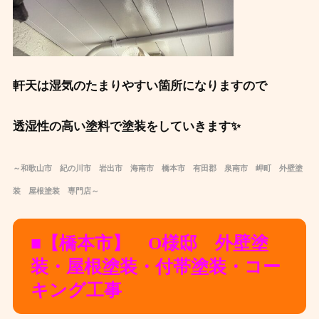
軒天は湿気のたまりやすい箇所になりますので
透湿性の高い塗料で塗装をしていきます✨
～和
歌山市 紀の川市 岩出市 海南市 橋本市 有田郡 泉南市 岬町 外壁塗
装 屋根塗装 専門店～
■【橋本市】 O様邸 外壁塗
装・屋根塗装・付帯塗装・コー
キング工事