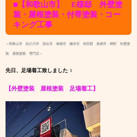
■【和歌山市】 E様邸 外壁塗
装・屋根塗装・付帯塗装・コー
キング工事
～和歌山市 紀の川市 岩出市 海南市 橋本市 有田郡 泉南市 岬町 外壁塗
装 屋根塗装 専門店～
先日、足場着工致しました ‍♀️
【外壁塗装 屋根塗装 足場着工】