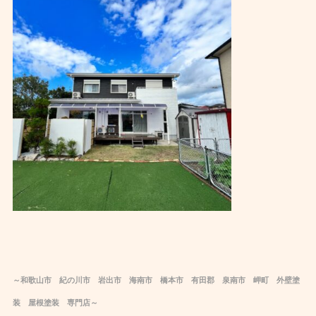
～和歌山市 紀の川市 岩出市 海南市 橋本市 有田郡 泉南市 岬町 外壁塗
装 屋根塗装 専門店～