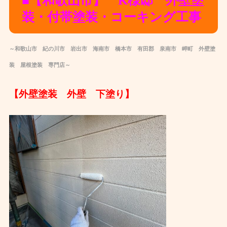
■【和歌山市】 K様邸 外壁塗
装・付帯塗装・コーキング工事
～和歌山市 紀の川市 岩出市 海南市 橋本市 有田郡 泉南市 岬町 外壁塗
装 屋根塗装 専門店～
【外壁塗装 外壁 下塗り】