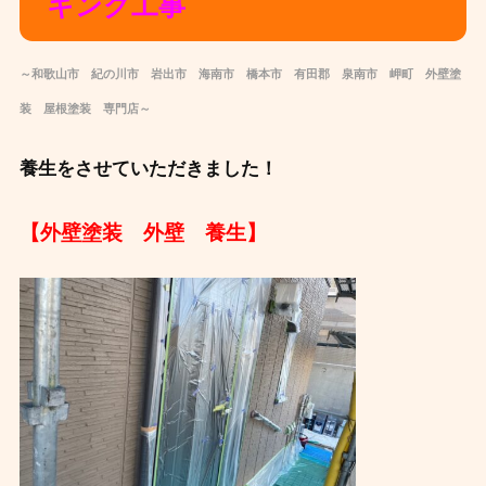
キング工事
～和歌山市 紀の川市 岩出市 海南市 橋本市 有田郡 泉南市 岬町 外壁塗
装 屋根塗装 専門店～
養生をさせていただきました！
【外壁塗装 外壁 養生】