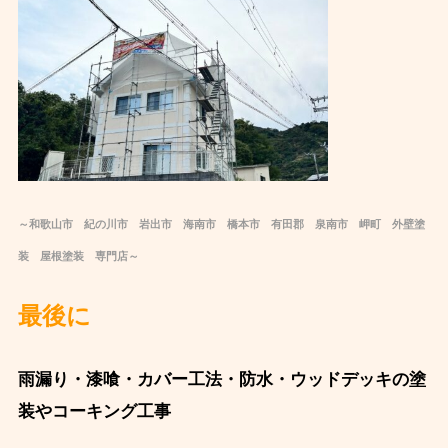
～和歌山市 紀の川市 岩出市 海南市 橋本市 有田郡 泉南市 岬町 外壁塗
装 屋根塗装 専門店～
最後に ️
雨漏り・漆喰・カバー工法・防水・ウッドデッキの塗
装やコーキング工事