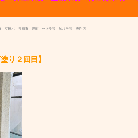
市 有田郡 泉南市 岬町 外壁塗装 屋根塗装 専門店～
下塗り２回目】