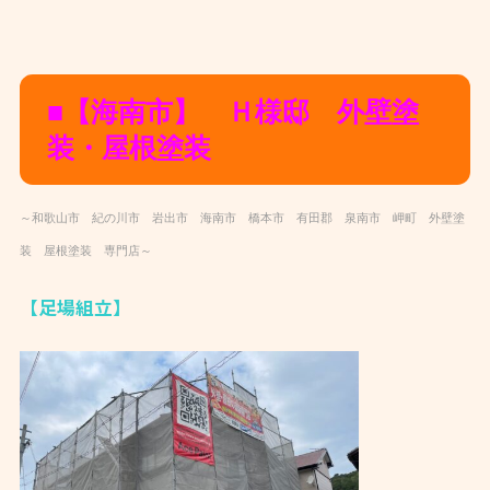
■【海南市】 Ｈ様邸 外壁塗
装・屋根塗装
～和歌山市 紀の川市 岩出市 海南市 橋本市 有田郡 泉南市 岬町 外壁塗
装 屋根塗装 専門店～
【足場組立】