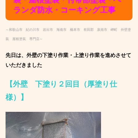
ランダ防水・コーキング工事
～和歌山市 紀の川市 岩出市 海南市 橋本市 有田郡 泉南市 岬町 外壁塗
装 屋根塗装 専門店～
先日は、外壁の下塗り作業・上塗り作業を進めさせて
いただきました
【外壁 下塗り２回目（厚塗り仕
様）】