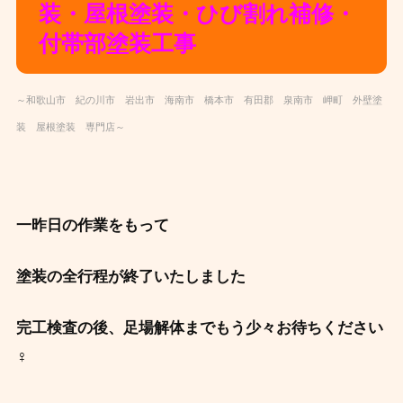
装・屋根塗装・ひび割れ補修・
付帯部塗装
工事
～和歌山市 紀の川市 岩出市 海南市 橋本市 有田郡 泉南市 岬町 外壁塗
装 屋根塗装 専門店～
一昨日の作業をもって
塗装の全行程が終了いたしました
完工検査の後、足場解体までもう少々お待ちください
‍♀️