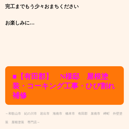
完工までもう少々おまちください
お楽しみに…
■【有田郡
】 N様邸 屋根塗
装
・コーキング工事・ひび割れ
補修
～和歌山市 紀の川市 岩出市 海南市 橋本市 有田郡 泉南市 岬町 外壁塗
装 屋根塗装 専門店～