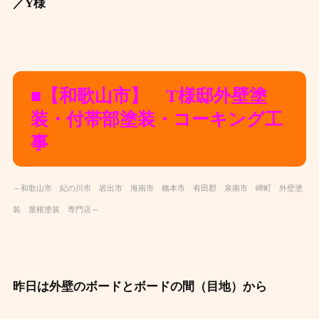
／Y様
■【和歌山市】 T様邸外壁塗
装・付帯部塗装・コーキング工
事
～和歌山市 紀の川市 岩出市 海南市 橋本市 有田郡 泉南市 岬町 外壁塗
装 屋根塗装 専門店～
昨日は外壁のボードとボードの間（目地）から