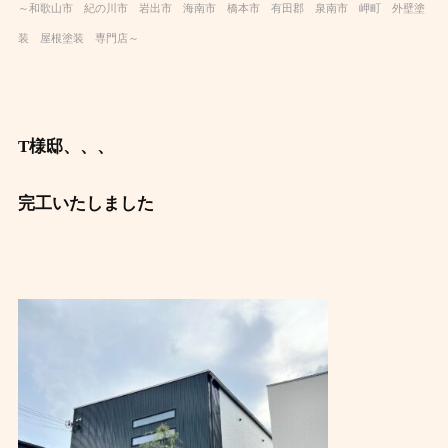
～和歌山市 紀の川市 岩出市 海南市 橋本市 有田郡 泉南市 岬町 外壁塗
装 屋根塗装 専門店～
T様邸、、、
完工いたしました