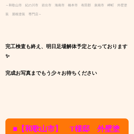
～和歌山市 紀の川市 岩出市 海南市 橋本市 有田郡 泉南市 岬町 外壁塗
装 屋根塗装 専門店～
完工検査も終え、明日足場解体予定となっております
✨
完成お写真までもう少々お待ちください
■【和歌山市】 T様邸 外壁塗