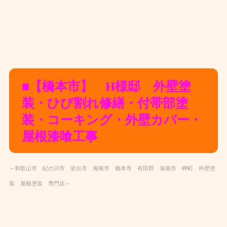
■【橋本市】 H様邸 外壁塗
装・ひび割れ修繕・
付帯部塗
装・コーキング・外壁カバー・
屋根漆喰工事
～和歌山市 紀の川市 岩出市 海南市 橋本市 有田郡 泉南市 岬町 外壁塗
装 屋根塗装 専門店～