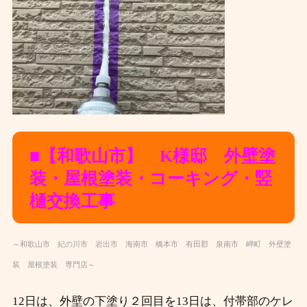
■【和歌山市】 K様邸 外壁塗
装・屋根塗装・コーキング・竪
樋交換
工事
～和歌山市 紀の川市 岩出市 海南市 橋本市 有田郡 泉南市 岬町 外壁塗
装 屋根塗装 専門店～
12日は、外壁の下塗り２回目を13日は、付帯部のケレ