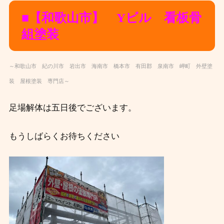
■【和歌山市】 Yビル 看板骨
組塗装
～和歌山市 紀の川市 岩出市 海南市 橋本市 有田郡 泉南市 岬町 外壁塗
装 屋根塗装 専門店～
足場解体は五日後でございます。
もうしばらくお待ちください