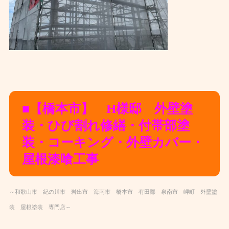
■【橋本市】 H様邸 外壁塗
装・ひび割れ修繕・
付帯部塗
装・コーキング・外壁カバー・
屋根漆喰工事
～和歌山市 紀の川市 岩出市 海南市 橋本市 有田郡 泉南市 岬町 外壁塗
装 屋根塗装 専門店～