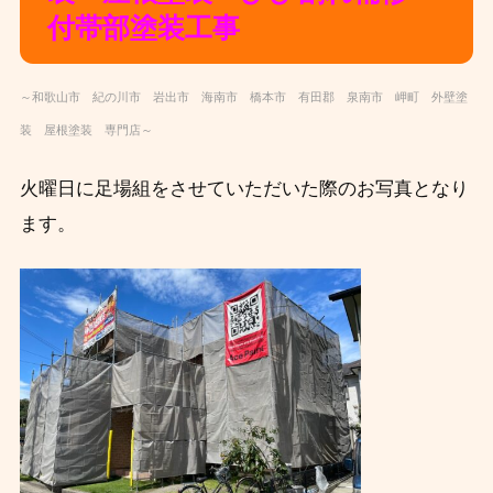
付帯部塗装
工事
～和歌山市 紀の川市 岩出市 海南市 橋本市 有田郡 泉南市 岬町 外壁塗
装 屋根塗装 専門店～
火曜日に足場組をさせていただいた際のお写真となり
ます。