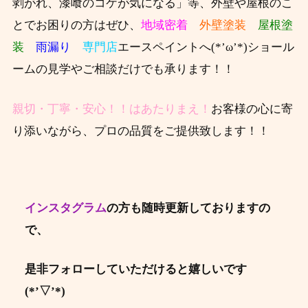
剥がれ、漆喰のコケが気になる」等、外壁や屋根のこ
とでお困りの方はぜひ、
地域密着
外壁塗装
屋根塗
装
雨漏り
専門店
エースペイントへ(*’ω’*)ショール
ームの見学やご相談だけでも承ります！！
親切・丁寧・安心！！はあたりまえ！
お客様の心に寄
り添いながら、プロの品質をご提供致します！！
インスタグラム
の方も随時更新しておりますの
で、
是非フォローしていただけると嬉しいです
(*’▽’*)