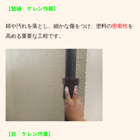
【竪樋 ケレン作業】
錆や汚れを落とし、細かな傷をつけ、塗料の
密着性
を
高める重要な工程です。
【庇 ケレン作業】