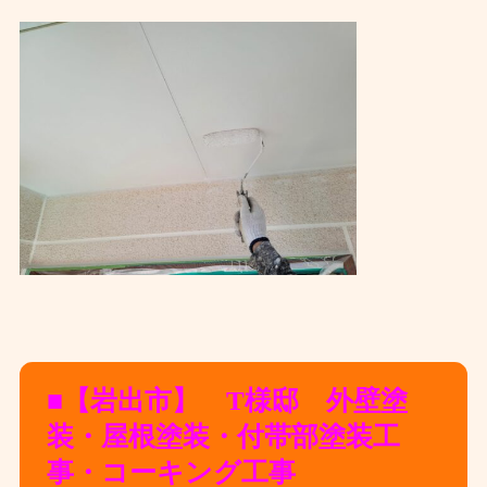
■【岩出市】 T様邸 外壁塗
装・屋根塗装・付帯部塗装
工
事・コーキング工事