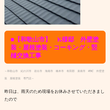
■【和歌山市】 K様邸 外壁塗
装・屋根塗装・コーキング・竪
樋交換
工事
～和歌山市 紀の川市 岩出市 海南市 橋本市 有田郡 泉南市 岬町 外壁塗
装 屋根塗装 専門店～
昨日は、雨天のため現場をお休みさせていただきまし
たので