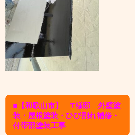
■【和歌山市】 T様邸 外壁塗
装・屋根塗装・ひび割れ補修・
付帯部塗装
工事