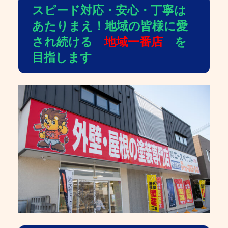
スピード対応・安心・丁寧は
あたりまえ！地域の皆様に愛
され続ける
地域一番店
を
目指します