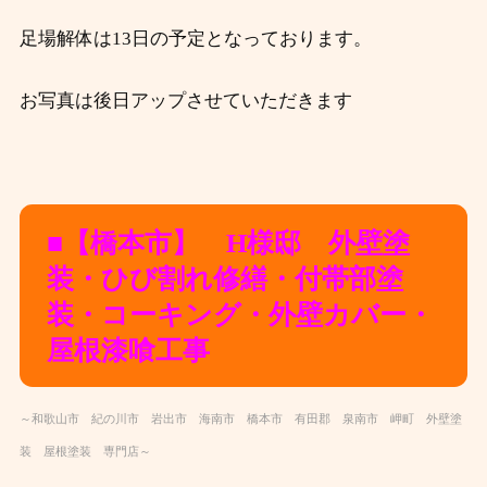
足場解体は13日の予定となっております。
お写真は後日アップさせていただきます
■【橋本市】 H様邸 外壁塗
装・ひび割れ修繕・
付帯部塗
装・コーキング・外壁カバー・
屋根漆喰工事
～和歌山市 紀の川市 岩出市 海南市 橋本市 有田郡 泉南市 岬町 外壁塗
装 屋根塗装 専門店～