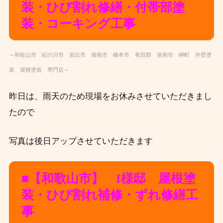
装・ひび割れ修繕・
付帯部塗
装・コーキング工事
～和歌山市 紀の川市 岩出市 海南市 橋本市 有田郡 泉南市 岬町 外壁塗
装 屋根塗装 専門店～
昨日は、雨天のため現場をお休みさせていただきまし
たので
写真は後日アップさせていただきます
■【和歌山市】 I様邸 屋根塗
装・ひび割れ補修・ずれ修繕
工
事