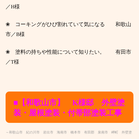
／H様
❀ コーキングがひび割れていて気になる 和歌山
市／B様
❀ 塗料の持ちや性能について知りたい。 有田市
／T様
■【和歌山市】 K様邸 外壁塗
装・屋根塗装・付帯部塗装工事
～和歌山市 紀の川市 岩出市 海南市 橋本市 有田郡 泉南市 岬町 外壁塗