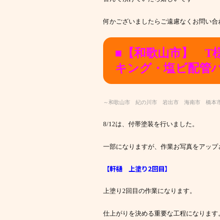
何かございましたらご遠慮なくお問い合
■【和歌山市】 T
キング・塩ビ配管
～和歌山市 紀の川市 岩出市 海南市 橋本
8/12は、付帯塗装を行いました。
一部になりますが、作業お写真をアップ
【軒樋 上塗り2回目
】
上塗り2回目の作業になります。
仕上がりを決める重要な工程になります