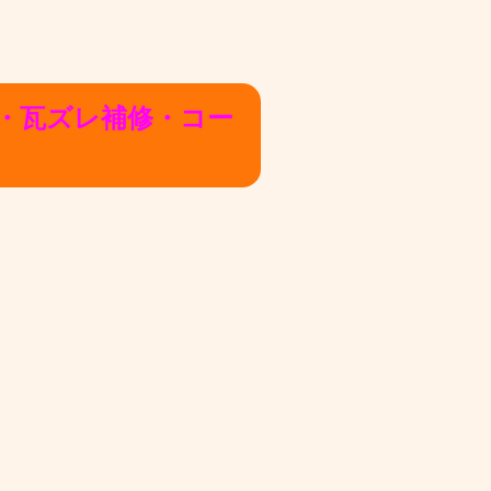
・瓦ズレ補修・コー