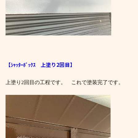
【ｼｬｯﾀｰﾎﾞｯｸｽ 上塗り2回目】
上塗り2回目の工程です。 これで塗装完了です。