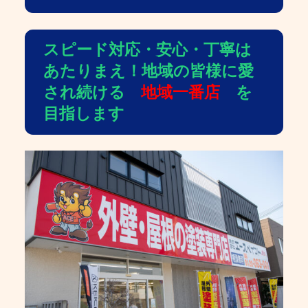
スピード対応・安心・丁寧は
あたりまえ！地域の皆様に愛
され続ける
地域一番店
を
目指します