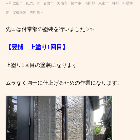
～和歌山市 紀の川市 岩出市 海南市 橋本市 有田郡 泉南市 岬町 外壁塗
装 屋根塗装 専門店～
先日は付帯部の塗装を行いました✨✨
【竪樋 上塗り1回目】
上塗り1回目の塗装になります
ムラなく均一に仕上げるための作業になります。