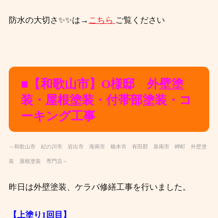
防水の大切さ✨✨は→
こちら
ご覧ください
■【和歌山市】O様邸 外壁塗
装・屋根塗装・付帯部塗装・コ
ーキング工事
～和歌山市 紀の川市 岩出市 海南市 橋本市 有田郡 泉南市 岬町 外壁塗
装 屋根塗装 専門店～
昨日は外壁塗装、ケラバ修繕工事を行いました。
【上塗り1回目】