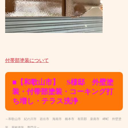
付帯部塗装について
■【和歌山市】 S様邸 外壁塗
装・付帯部塗装・コーキング打
ち増し・テラス洗浄
～和歌山市 紀の川市 岩出市 海南市 橋本市 有田郡 泉南市 岬町 外壁塗
装 屋根塗装 専門店～