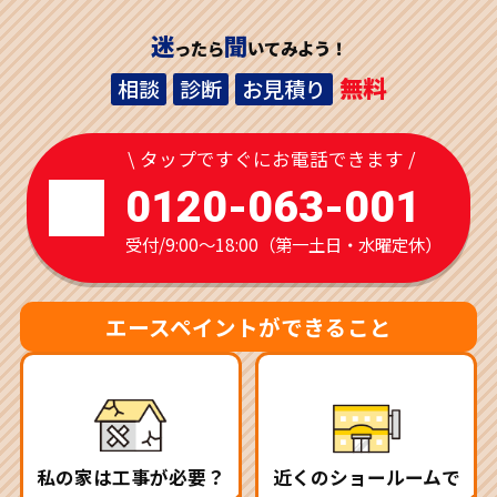
迷
聞
ったら
いてみよう！
無料
相談
診断
お見積り
\ タップですぐにお電話できます /
0120-063-001
受付/9:00～18:00（第一土日・水曜定休）
エースペイントができること
私の家は工事が必要？
近くのショールームで