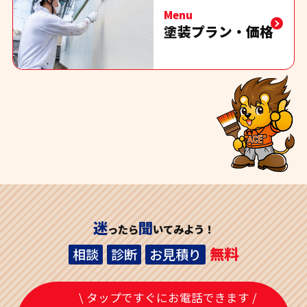
Menu
塗装プラン・価格
迷
聞
ったら
いてみよう！
無料
相談
診断
お見積り
\ タップですぐにお電話できます /