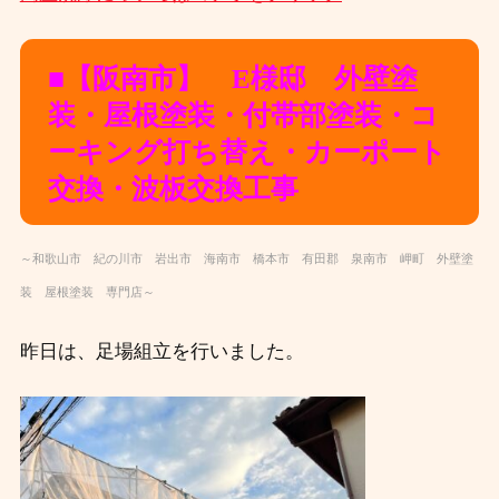
■【阪南市】 E様邸 外壁塗
装・屋根塗装・付帯部塗装・コ
ーキング打ち替え・カーポート
交換・波板交換工事
～和歌山市 紀の川市 岩出市 海南市 橋本市 有田郡 泉南市 岬町 外壁塗
装 屋根塗装 専門店～
昨日は、足場組立を行いました。