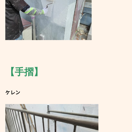
【手摺】
ケレン