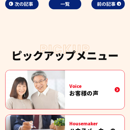
次の記事
一覧
前の記事
PICKUP
ピックアップメニュー
Voice
お客様の声
Housemaker