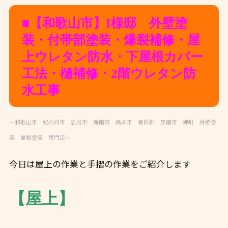
■【和歌山市
】I様邸 外壁塗
装・付帯部塗装・爆裂補修・屋
上ウレタン防水・下屋根カバー
工法・樋補修・2階ウレタン防
水工事
～和歌山市 紀の川市 岩出市 海南市 橋本市 有田郡 泉南市 岬町 外壁塗
装 屋根塗装 専門店～
今日は屋上の作業と手摺の作業をご紹介します
【屋上】