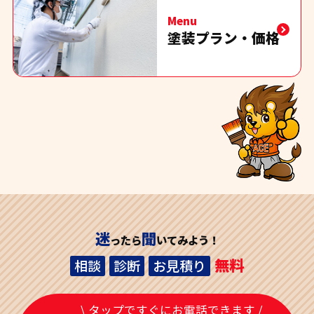
Menu
塗装プラン・価格
迷
聞
ったら
いてみよう！
無料
相談
診断
お見積り
\ タップですぐにお電話できます /