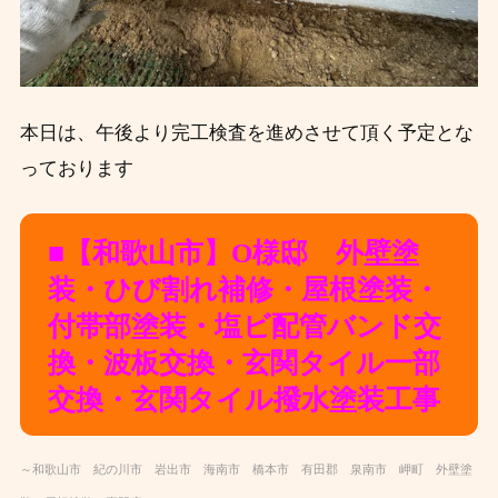
本日は、午後より完工検査を進めさせて頂く予定とな
っております
■【和歌
山
市】O様邸 外壁塗
装
・ひび割れ補修
・屋根塗装・
付帯部塗装・塩ビ配管バンド交
換・波板交換・玄関タイル一部
交換・玄関タイル撥水塗装工事
～和歌山市 紀の川市 岩出市 海南市 橋本市 有田郡 泉南市 岬町 外壁塗