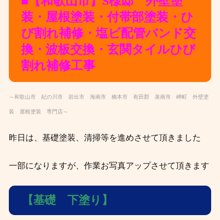
■【和歌山
市】S様邸 外壁塗
装・屋根塗装・付帯部塗装・ひ
び割れ補修・塩ビ配管バンド交
換・波板交換・玄関タイルひび
割れ補修工事
～和歌山市 紀の川市 岩出市 海南市 橋本市 有田郡 泉南市 岬町 外壁塗
装 屋根塗装 専門店～
昨日は、基礎塗装、清掃等を進めさせて頂きました
一部になりますが、作業お写真アップさせて頂きます
【基礎 下塗り】