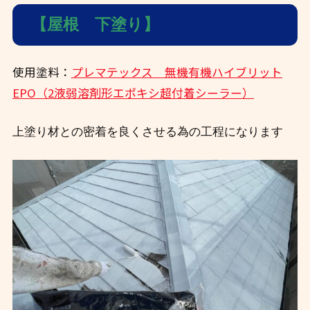
【屋根 下塗り】
使用塗料：
プレマテックス 無機有機ハイブリット
EPO（2液弱溶剤形エポキシ超付着シーラー）
上塗り材との密着を良くさせる為の工程になります