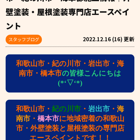
壁塗装・屋根塗装専門店エースペイ
ント
2022.12.16 (16) 更新
スタッフブログ
和歌山市・紀の川市・岩出市・海
南市・橋本市
の皆様こんにちは
(*‘▽‘*)
和歌山市・
紀の川市
・
岩出市
・
海
南市
・
橋本市
に地域密着の和歌山
市・外壁塗装と屋根塗装の専門店
エースペイントです！！