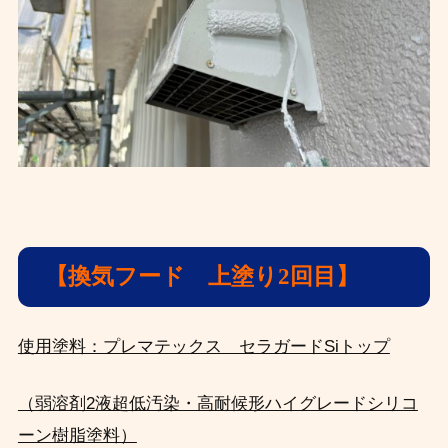
【換気フード 上塗り2回目】
使用塗料：プレマテックス セラガードSiトップ
（弱溶剤2液超低汚染・高耐候形ハイグレードシリコ
ーン樹脂塗料）