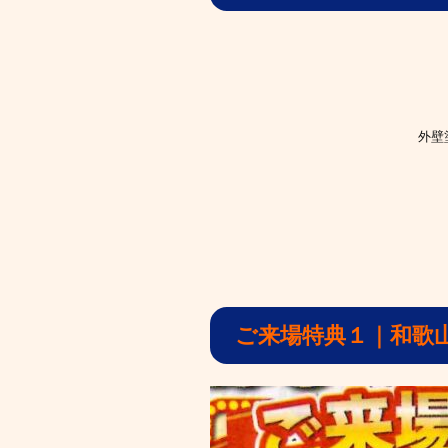
外壁
ご来場特典１｜和歌