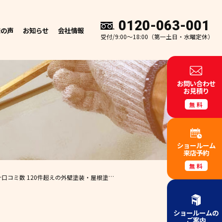
0120-063-001
様の声
お知らせ
会社情報
受付/9:00～18:00（第一土日・水曜定休）
お問い合わせ
お見積り
無料
ショールーム
来店予約
無料
口コミ数 120件超えの外壁塗装・屋根塗装・雨漏り専門店
【外壁塗装 屋根塗装 和
ショールームの
ご案内