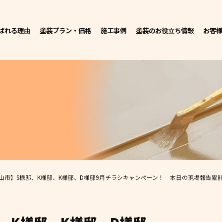
ばれる理由
塗装プラン・価格
施工事例
塗装のお役立ち情報
お客
山市】S様邸、K様邸、K様邸、D様邸
9月チラシキャンペーン！ 本日の現場報告
累計