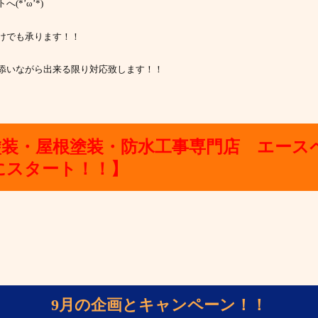
(*’ω’*)
けでも承ります！！
添いながら出来る限り対応致します！！
塗装・屋根塗装・防水工事専門店 エース
にスタート！！】
9月の企画とキャンペーン！！