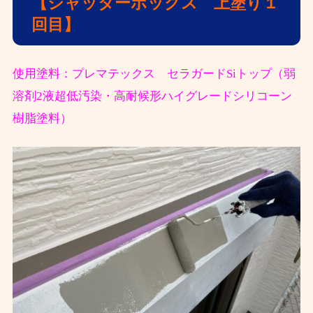
【シャッターボックス 上塗り１
回目
】
使用塗料：プレマテックス セラガードSiトップ（弱
溶剤2液超低汚染・高耐候形ハイグレードシリコーン
樹脂塗料）