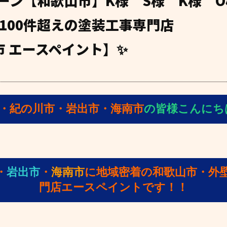
ーン【和歌山市】K様 S様 K様 
100件超えの塗装工事専門店
市 エースペイント】✨
・紀の川市・岩出市・海南市
の皆様こんにちは(
・
岩出市
・
海南市
に地域密着の和歌山市・外
門店エースペイントです！！