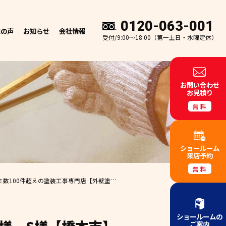
0120-063-001
様の声
お知らせ
会社情報
受付/9:00～18:00（第一土日・水曜定休）
お問い合わせ
お見積り
無料
ショールーム
来店予約
無料
ミ数100件超えの塗装工事専門店
【外壁塗装 和歌山市 エースペイント】✨
ショールームの
ご案内