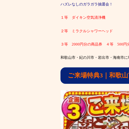
ハズレなしのガラガラ抽選会！
１等 ダイキン空気清浄機
２等 ミラクルシャワーヘッド
３等 2000円分の商品券 ４等 500
和歌山市・紀の川市・岩出市・海南市に
ご来場特典3｜和歌