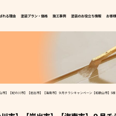
ばれる理由
塗装プラン・価格
施工事例
塗装のお役立ち情報
お客
市】【紀の川市】【岩出市】【海南市】９月チラシキャンペーン【和歌山市】S様 F様 U様 【橋本市】H様 