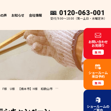
0120-063-001
様の声
お知らせ
会社情報
受付/9:00～18:00（第一土日・水曜定休）
お問い合わせ
お見積り
無料
ショールーム
来店予約
無料
和歌山市 外壁塗装 屋根塗装 専門店 エースペイント
ショールームの
ご案内