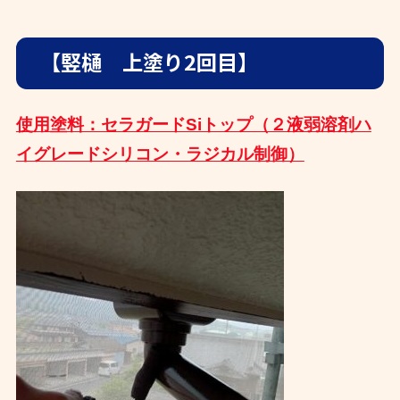
【竪樋 上塗り2回目】
使用塗料：セラガードSiトップ（２液弱溶剤ハ
イグレードシリコン・ラジカル制御）