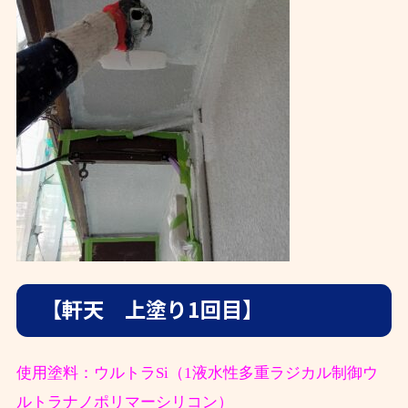
【軒天 上塗り1回目】
使用塗料：ウルトラSi（1液水性多重ラジカル制御ウ
ルトラナノポリマーシリコン）