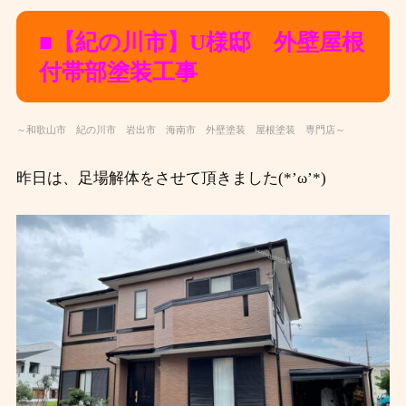
■【紀の川市】U
様邸 外壁屋根
付帯部塗装工事
～和歌山市 紀の川市 岩出市 海南市 外壁塗装 屋根塗装 専門店～
昨日は、足場解体をさせて頂きました(*’ω’*)