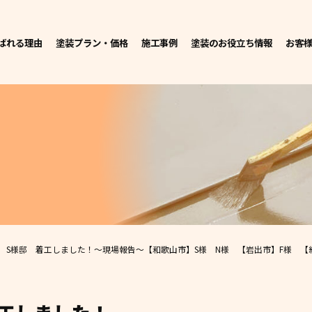
ばれる理由
塗装プラン・価格
施工事例
塗装のお役立ち情報
お客
 S様邸 着工しました！
～現場報告～
【和歌山市】S様 N様 【岩出市】F様 【紀の川市】Ｕ様 【橋本市】S