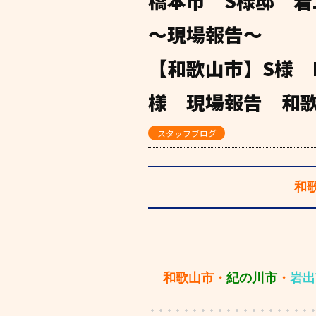
橋本市 S様邸 着
～現場報告～
【和歌山市】S様 
様 現場報告 和
スタッフブログ
和
和歌山市・
紀の川市
・
岩出