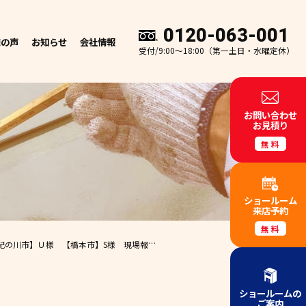
0120-063-001
様の声
お知らせ
会社情報
受付/9:00～18:00（第一土日・水曜定休）
お問い合わせ
お見積り
無料
ショールーム
来店予約
無料
様 現場報告 和歌山市 外壁塗装 屋根塗装 専門店 エースペイント
ショールームの
ご案内