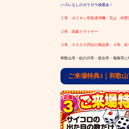
ハズレなしのガラガラ抽選会！
１等 ダイキン空気清浄機
又は 外壁
２等 高級ドライヤー
３等 ５０００円分の商品券 ４等 折
和歌山市・紀の川市・岩出市・海南市に
ご来場特典3｜和歌