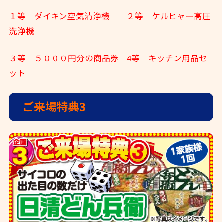
１等 ダイキン空気清浄機 ２等 ケルヒャー高圧
洗浄機
３等 ５０００円分の商品券 4等 キッチン用品セ
ット
ご来場特典3