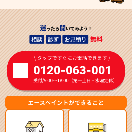
迷
聞
ったら
いてみよう！
無料
相談
診断
お見積り
\ タップですぐにお電話できます /
0120-063-001
受付/9:00～18:00（第一土日・水曜定休）
エースペイントができること