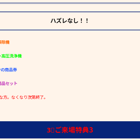
ハズレなし！！
掃除機
ー高圧洗浄機
分の商品券
用品セット
能な方。なくなり次第終了。
3⃣ご来場特典3