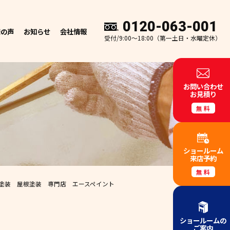
0120-063-001
様の声
お知らせ
会社情報
受付/9:00～18:00（第一土日・水曜定休）
お問い合わせ
お見積り
無料
ショールーム
来店予約
無料
塗装 屋根塗装 専門店 エースペイント
ショールームの
ご案内