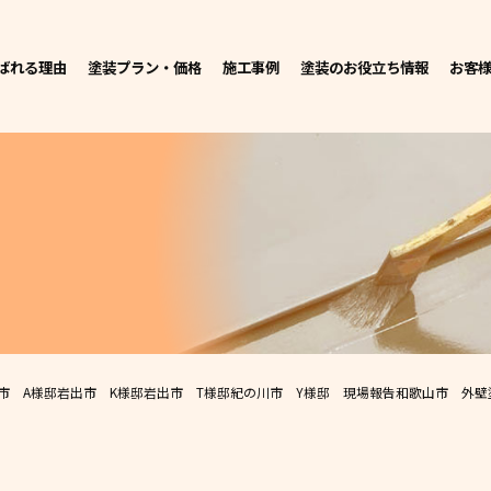
ばれる理由
塗装プラン・価格
施工事例
塗装のお役立ち情報
お客
市 A様邸
岩出市 K様邸
岩出市 T様邸
紀の川市 Y様邸 現場報告
和歌山市 外壁