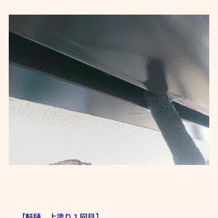
【軒樋 上塗り１回目】