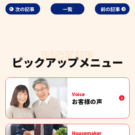
次の記事
一覧
前の記事
PICKUP
ピックアップメニュー
Voice
お客様の声
Housemaker