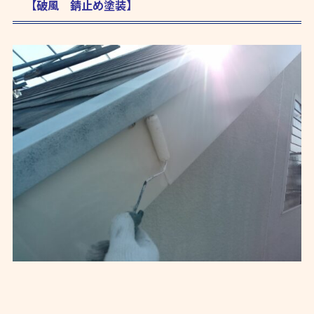
【破風 錆止め塗装】