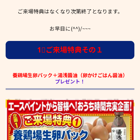
ご来場特典はなくなり次第終了となります。
お早目に(^^)/~~~
1⃣ご来場特典その１
養鶏場生卵パック＋湯浅醬油（卵かけごはん醤油）
プレゼント！