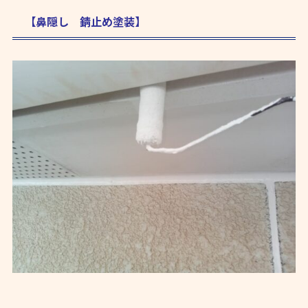
【鼻隠し 錆止め塗装】