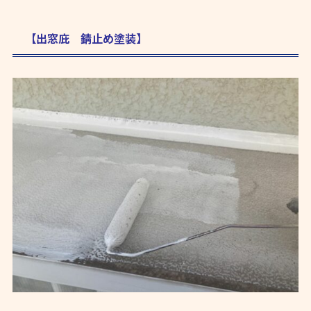
【出窓庇 錆止め塗装】