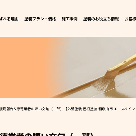
ばれる理由
塗装プラン・価格
施工事例
塗装のお役立ち情報
お客
現場報告&悪徳業者の謳い文句（一部）
【外壁塗装 屋根塗装 和歌山市 エースペイン