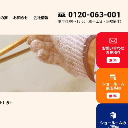
0120-063-001
様の声
お知らせ
会社情報
受付/9:00～18:00（第一土日・水曜定休）
お問い合わせ
お見積り
無料
ショールーム
来店予約
無料
ト】🏠✨
ショールームの
ご案内