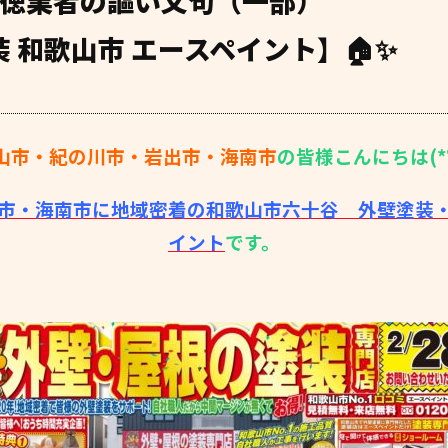
悪徳業者の謳い文句（一部）
 和歌山市 エースペイント】🏠✨
山市・紀の川市・岩出市・海南市
の皆様こんにちは(*‘
市・海南市に地域密着の和歌山市六十谷 外壁塗装
イント
です。