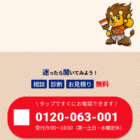
迷
聞
ったら
いてみよう！
無料
相談
診断
お見積り
\ タップですぐにお電話できます /
0120-063-001
受付/9:00～18:00（第一土日・水曜定休）