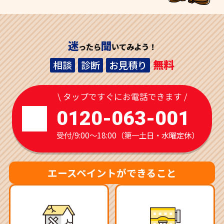
迷
聞
ったら
いてみよう！
無料
相談
診断
お見積り
\ タップですぐにお電話できます /
0120-063-001
受付/9:00～18:00（第一土日・水曜定休）
エースペイントができること