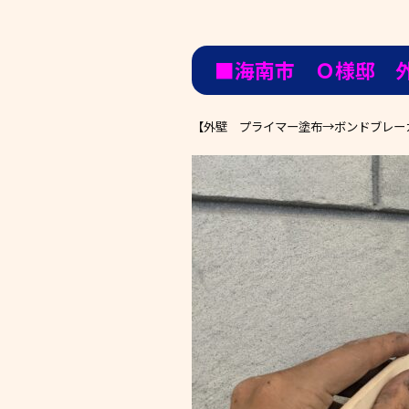
■海南市 Ｏ様邸 
【外壁 プライマー塗布→ボンドブレー