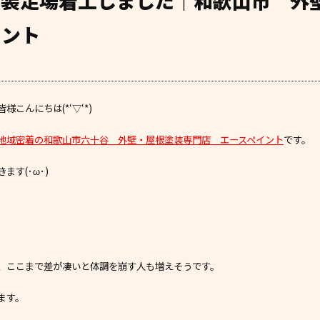
塗装足場着工しました｜和歌山市 
イント
こんにちは(*‘▽‘*)
地域密着の和歌山市六十谷 外壁・屋根塗装専門店 エースペイント
です。
す(･ω･)
、ここまで差が凄いと体調を崩す人も増えそうです。
ます。