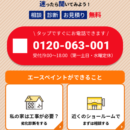
迷
聞
ったら
いてみよう！
無料
相談
診断
お見積り
\ タップですぐにお電話できます /
0120-063-001
受付/9:00～18:00（第一土日・水曜定休）
エースペイントができること
私の家は工事が必要？
近くのショールームで
劣化診断をする
まずは相談する