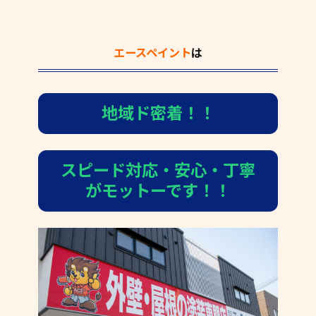
エースペイント
は
地域ド密着！！
スピード対応・安心・丁寧
がモットーです！！