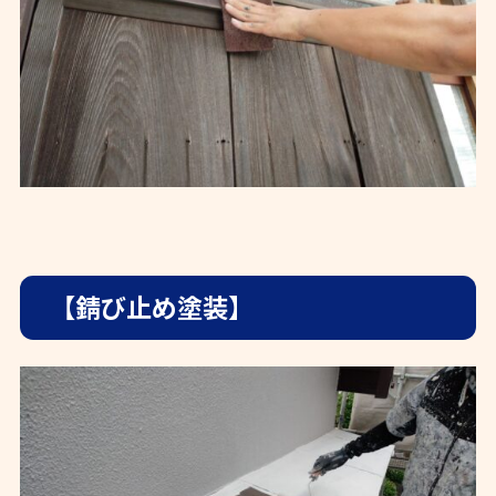
【錆び止め塗装】