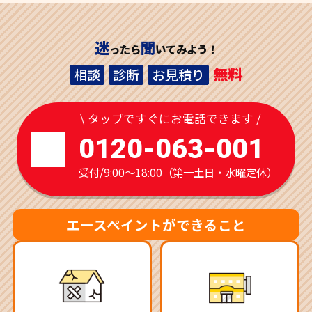
迷
聞
ったら
いてみよう！
無料
相談
診断
お見積り
\ タップですぐにお電話できます /
0120-063-001
受付/9:00～18:00（第一土日・水曜定休）
エースペイントができること