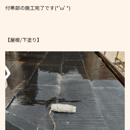
付帯部の施工完了です(*‘ω‘ *)
【屋根/下塗り】