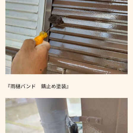
『雨樋バンド 錆止め塗装』