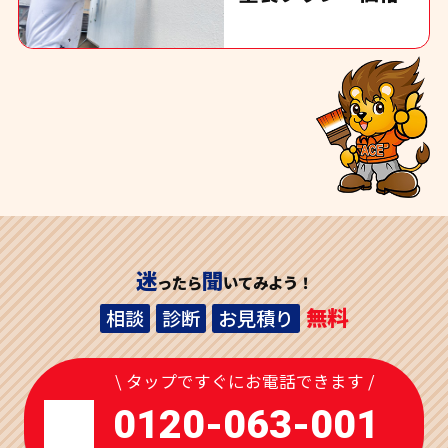
迷
聞
ったら
いてみよう！
無料
相談
診断
お見積り
\ タップですぐにお電話できます /
0120-063-001