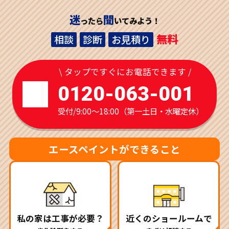
迷
聞
ったら
いてみよう！
無料
相談
診断
お見積り
\ タップですぐにお電話できます /
0120-063-001
受付/9:00～18:00（第一土日・水曜定休）
エースペイントができること
私の家は工事が必要？
近くのショールームで