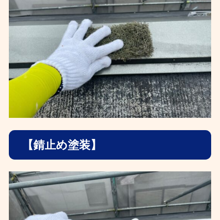
【錆止め塗装】