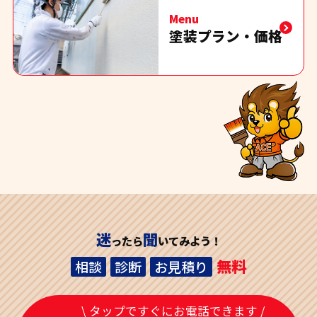
Menu
塗装プラン・価格
迷
聞
ったら
いてみよう！
無料
相談
診断
お見積り
\ タップですぐにお電話できます /