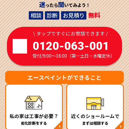
迷
聞
ったら
いてみよう！
無料
相談
診断
お見積り
\ タップですぐにお電話できます /
0120-063-001
受付/9:00～18:00（第一土日・水曜定休）
エースペイントができること
私の家は工事が必要？
近くのショールームで
劣化診断をする
まずは相談する