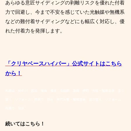
あらゆる意匠サイディングの
剥離リスクを優れた付着
力で回避し、
今まで不安を感じていた光触媒や無機系
などの
難付着サイディングなどにも幅広く対応し、優
れた付着力を発揮します。
「クリヤベースハイパー」公式サイトはこちら
から！
和歌山 紀の川 岩出 海南 橋本 有田郡 泉南 岬町 外壁・屋根塗装 塗り
替え リフォーム 雨漏り 防水 専門外壁・屋根塗装 塗り替え リフォーム
雨漏り 防水
続いてはこちら！