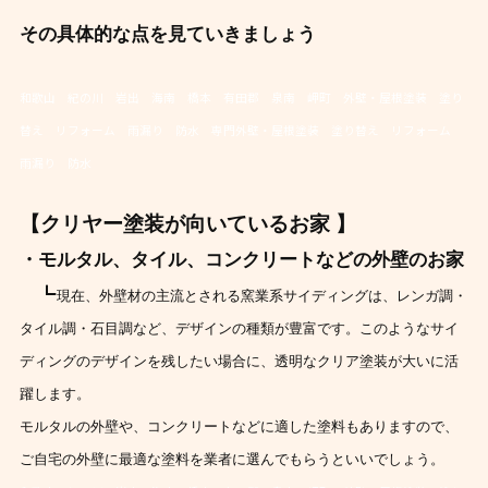
その具体的な点を見ていきましょう
和歌山 紀の川 岩出 海南 橋本 有田郡 泉南 岬町 外壁・屋根塗装 塗り
替え リフォーム 雨漏り 防水 専門外壁・屋根塗装 塗り替え リフォーム
雨漏り 防水
【クリヤー塗装が向いているお家 】
・モルタル、タイル、コンクリートなどの外壁のお家
┗
現在、外壁材の主流とされる窯業系サイディングは、レンガ調・
タイル調・石目調など、デザインの種類が豊富です。
このようなサイ
ディングのデザインを残したい場合に、透明なクリア塗装が大いに活
躍します。
モルタルの外壁や、コンクリートなどに適した塗料もありますので、
ご自宅の外壁に最適な塗料を業者に選んでもらうといいでしょう。