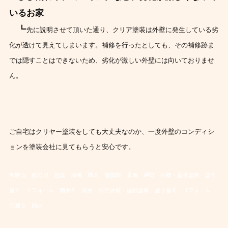
いるお家
┗
先に説明させて頂いた通り、クリア塗装は外壁に発生している劣
化が透けて見えてしまいます。
補修を行ったとしても、その補修跡ま
では隠すことはできないため、劣化が激しい外壁には向いておりませ
ん。
ご自宅はクリヤー塗装をしても大丈夫なのか、一度外壁のコンディシ
ョンを塗装会社に見てもらうと安心です。
和歌山 紀の川 岩出 海南 橋本 有田郡 泉南 岬町 外壁・屋根塗装 塗り
替え リフォーム 雨漏り 防水 専門外壁・屋根塗装 塗り替え リフォーム
雨漏り 防水