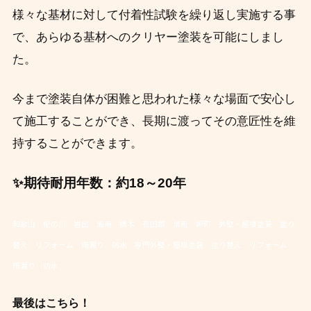
様々な基材に対して付着性試験を繰り返し実施する事
で、あらゆる基材へのクリヤー塗装を可能に
しまし
た。
今まで塗装自体が困難と思われた様々な場面で安心し
て施工することができ、長期に渡ってその意匠性を維
持することができます。
✨期待耐用年数：約18～20年
和歌山 紀の川 岩出 海南 橋本 有田郡 泉南 岬町 外壁・屋根塗装 塗り
替え リフォーム 雨漏り 防水 専門外壁・屋根塗装 塗り替え リフォーム
雨漏り 防水
最後はこちら！