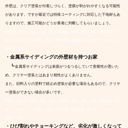
外壁は、クリア塗装が付着しづらく、塗膜が剥がれやすくなる可能性
があります。ですが
最近では特殊コーティングに対応した下地材もあ
りますので、施工可能かどうか業者に判断してもらいましょう。
和歌山 紀の川 岩出 海南 橋本 有田郡 泉南 岬町 外壁・屋根塗装 塗り
替え リフォーム 雨漏り 防水 専門外壁・屋根塗装 塗り替え リフォーム
雨漏り 防水
・金属系サイディングの外壁材を持つお家
┗
金属系サイディングは表面がつるつるしていて密着性が悪いた
め、クリヤー塗装とはあまり相性がよくありません。
また、顔料入りの塗料で錆止め塗装が必要な場合もあるので、クリヤ
ー塗装ができない場合が多いです。
和歌山 紀の川 岩出 海南 橋本 有田郡 泉南 岬町 外壁・屋根塗装 塗り
替え リフォーム 雨漏り 防水 専門外壁・屋根塗装 塗り替え リフォーム
雨漏り 防水
・ひび割れやチョーキングなど、劣化が激しくなって