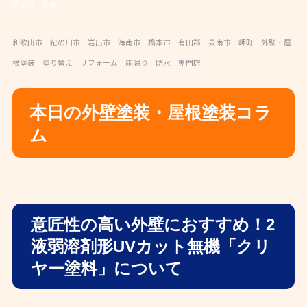
雨漏り 防水
和歌山市 紀の川市 岩出市 海南市 橋本市 有田郡 泉南市 岬町 外壁・屋
根塗装 塗り替え リフォーム 雨漏り 防水 専門店
本日の外壁塗装・屋根塗装コラ
ム
意匠性の高い外壁におすすめ！2
液弱溶剤形UVカット無機「クリ
ヤー塗料」について