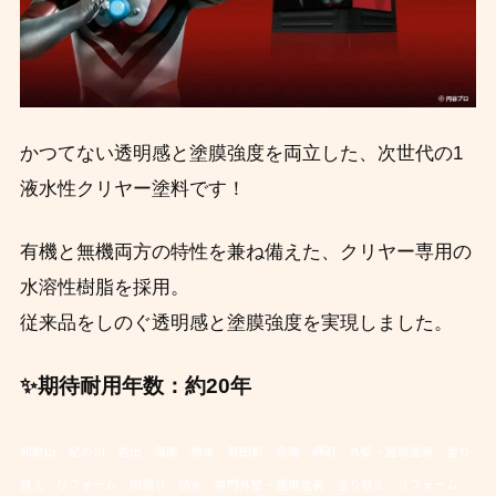
かつてない透明感と塗膜強度を両立した、次世代の1
液水性クリヤー塗料です！
有機と無機両方の特性を兼ね備えた、クリヤー専用の
水溶性樹脂を採用。
従来品をしのぐ透明感と塗膜強度を実現しました。
✨
期待耐用年数
：約20年
和歌山 紀の川 岩出 海南 橋本 有田郡 泉南 岬町 外壁・屋根塗装 塗り
替え リフォーム 雨漏り 防水 専門外壁・屋根塗装 塗り替え リフォーム