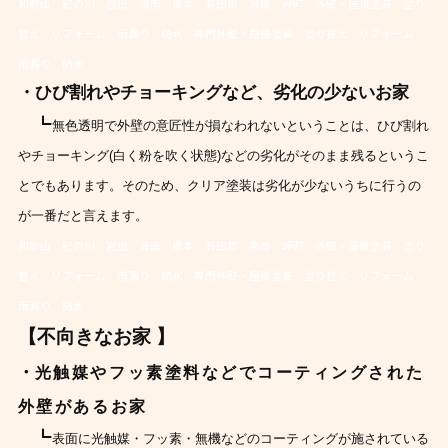
和歌山 紀の川 岩出 海南 橋本 有田郡 泉南 岬町 外壁・屋根塗装 塗り
替え リフォーム 雨漏り 防水 専門外壁・屋根塗装 塗り替え リフォーム
雨漏り 防水
・ひび割れやチョーキングなど、劣化の少ないお家
┗
無色透明で外壁の意匠性が損なわれないということは、ひび割れ
やチョーキング(白く粉を吹く状態)などの劣化がそのまま残るというこ
とでもあります。
そのため、クリア塗装は劣化が少ないうちに行うの
が一番だと言えます。
和歌山 紀の川 岩出 海南 橋本 有田郡 泉南 岬町 外壁・屋根塗装 塗り
替え リフォーム 雨漏り 防水 専門外壁・屋根塗装 塗り替え リフォーム
雨漏り 防水
【不向きなお家 】
・
光触媒やフッ素塗料などでコーティングされた
外壁があるお家
┗
表面に光触媒・フッ素・無機などのコーティングが施されている