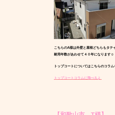
こちらのA様は外壁と屋根どちらもタテ
耐用年数があわせて４０年になります☺️
トップコートについてはこちらのコラム
トップコートコラムに飛べるよ ️
【和歌山市 T様】