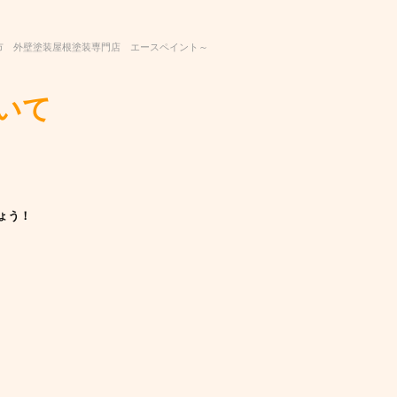
市 外壁塗装屋根塗装専門店 エースペイント～
いて
ょう！