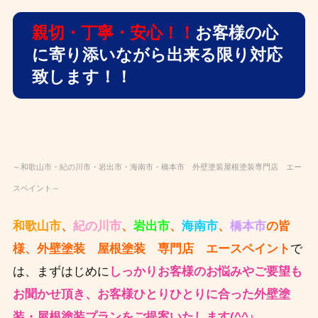
親切・丁寧・安心！！
お客様の心
に寄り添いながら出来る限り対応
致します！！
～和歌山市・紀の川市・岩出市・海南市・橋本市 外壁塗装屋根塗装専門店 エー
スペイント～
和歌山市
、
紀の川市
、
岩出市
、
海南市
、
橋本市
の皆
様、外壁塗装 屋根塗装 専門店 エースペイント
で
は、まずはじめに
しっかりお客様のお悩みやご要望も
お聞かせ頂き、
お客様ひとりひとりに合った外壁塗
装・屋根塗装プランをご提案いたします(^^♪