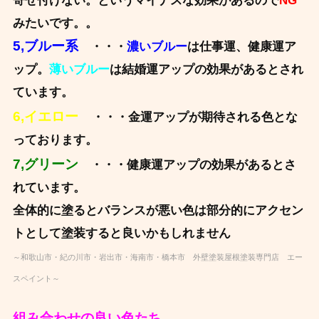
寄せ付けない。というマイナ
スな効果があるので
NG
みたいです。。
5,ブルー系
・・・
濃いブルー
は仕事運、健康運ア
ップ。
薄いブルー
は結婚運ア
ップの効果があるとされ
ています。
6,イエロー
・・・金運アップが期待される色とな
っております。
7,グリーン
・・・
健康運アップの効果があるとさ
れています。
全体的に塗るとバランスが悪い色は部分的にアクセン
トとして塗装すると良いかも
しれません
～和歌山市・紀の川市・岩出市・海南市・橋本市 外壁塗装屋根塗装専門店 エー
スペイント～
組み合わせの良い色たち