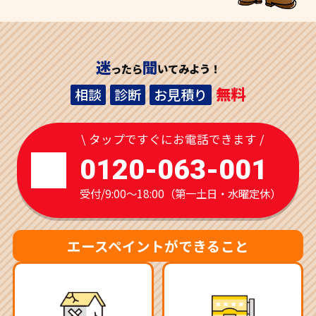
迷
聞
ったら
いてみよう！
無料
相談
診断
お見積り
\ タップですぐにお電話できます /
0120-063-001
受付/9:00～18:00（第一土日・水曜定休）
エースペイントができること