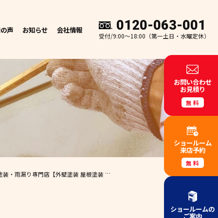
0120-063-001
様の声
お知らせ
会社情報
受付/9:00～18:00（第一土日・水曜定休）
お問い合わせ
お見積り
無料
ショールーム
来店予約
無料
根塗装・雨漏り専門店
【外壁塗装 屋根塗装 和歌山市 エースペイント】🏠✨
ショールームの
ご案内