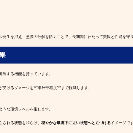
ル発生を抑え、塗膜の分解を防ぐことで、長期間にわたって美観と性能を守
果
抑制する機能を持っています。
受けるダメージを**“準外部程度”**まで軽減します。
ような環境レベルを指します。
らされる状態を和らげ、
穏やかな環境下に近い状態へと近づける
イメージで