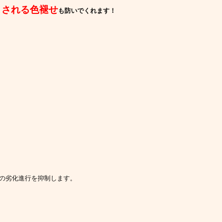
こされる色褪せ
も防い
でくれます！
のの劣化進行を抑制します。