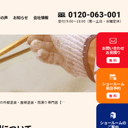
0120-063-001
様の声
お知らせ
会社情報
受付/9:00～18:00（第一土日・水曜定休）
お問い合わせ
お見積り
無料
ショールーム
来店予約
無料
超えの外壁塗装・屋根塗装・雨漏り専門店
【外壁塗装 屋根塗装 和歌山市 エースペイント】🏠✨
ショールームの
ご案内