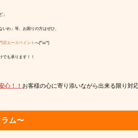
ど」
ないわ」
等、お困りの方はぜひ、
門店エースペイント
へ(*’ω’*)
けでも承ります！！
安心！！
お客様の心に寄り添いながら出来る限り対
コラム〜