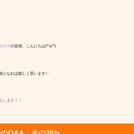
橋本市
の皆様、こんにちは(*’ω’*)
報となれば嬉しく思います✨
えします！！
のQ&A その26✨