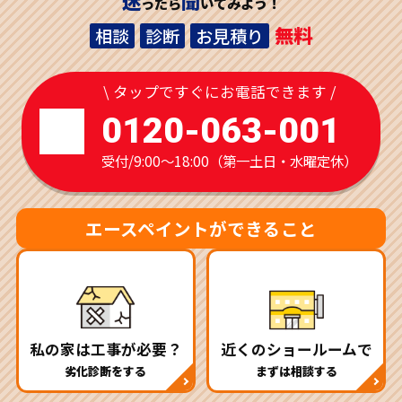
迷
聞
ったら
いてみよう！
無料
相談
診断
お見積り
\ タップですぐにお電話できます /
0120-063-001
受付/9:00～18:00（第一土日・水曜定休）
エースペイントができること
私の家は工事が必要？
近くのショールームで
劣化診断をする
まずは相談する