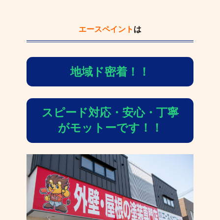
エースペイント
は
地域ド密着！！
スピード対応・安心・丁寧
がモットーです！！