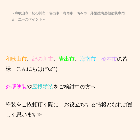
～和歌山市・紀の川市・岩出市・海南市・橋本市 外壁塗装屋根塗装専門
店 エースペイント～
和歌山市
、
紀の川市
、
岩出市
、
海南市
、
橋本市
の皆
様、こんにちは(*’ω’*)
外壁塗装
や
屋根塗装
をご検討中の方へ
塗装をご依頼頂く際に、お役立ちする情報となれば嬉
しく思います✨