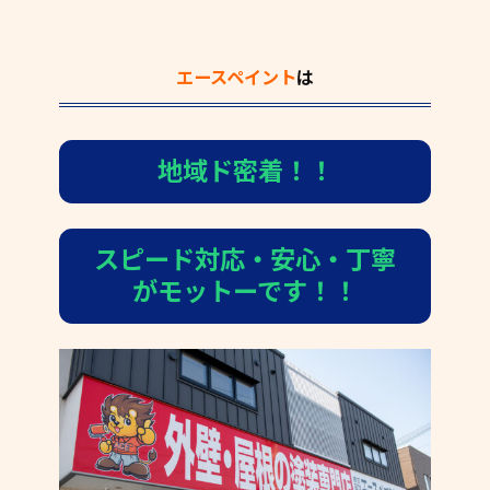
エースペイント
は
地域ド密着！！
スピード対応・安心・丁寧
がモットーです！！