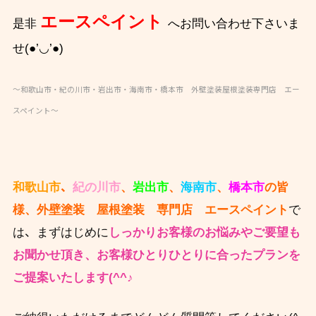
エースペイント
是非
へお問い合わせ下さいま
せ(●’◡’●)
～和歌山市・紀の川市・岩出市・海南市・橋本市 外壁塗装屋根塗装専門店 エー
スペイント～
、
和歌山市
紀の川市
、
岩出市
、
海南市
、
橋本市
の皆
様、外壁塗装 屋根塗装 専門店 エースペイント
で
、
は
まずはじめに
しっかりお客様のお悩みやご要望も
お聞かせ頂き、
お客様ひとりひとりに合ったプランを
ご提案いたします(^^♪