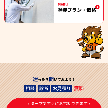
Menu
塗装プラン・価格
迷
聞
ったら
いてみよう！
無料
相談
診断
お見積り
\ タップですぐにお電話できます /