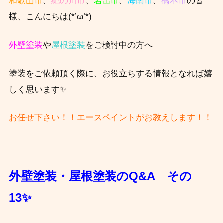
和歌山市
、
紀の川市
、
岩出市
、
海南市
、
橋本市
の皆
様、こんにちは(*’ω’*)
外壁塗装
や
屋根塗装
をご検討中の方へ
塗装をご依頼頂く際に、お役立ちする情報となれば嬉
しく思います✨
お任せ下さい！！エースペイントがお教えします！！
外壁塗装・屋根塗装のQ&A その
13✨