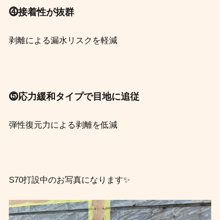
⓸接着性が抜群
剥離による漏水リスクを軽減
⓹応力緩和タイプで目地に追従
弾性復元力による剥離を低減
S70打設中のお写真になります✨