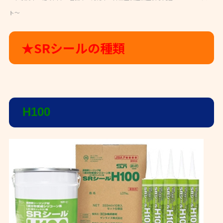
ト～
★SRシールの種類
H100