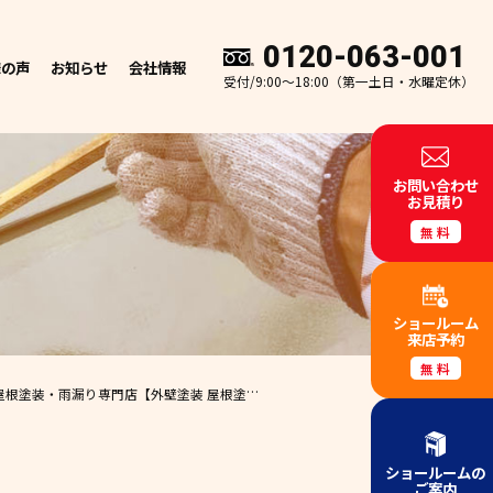
0120-063-001
様の声
お知らせ
会社情報
受付/9:00～18:00（第一土日・水曜定休）
お問い合わせ
お見積り
無料
ショールーム
来店予約
無料
・屋根塗装・雨漏り専門店
【外壁塗装 屋根塗装 和歌山市 エースペイント】 ✨
ショールームの
ご案内