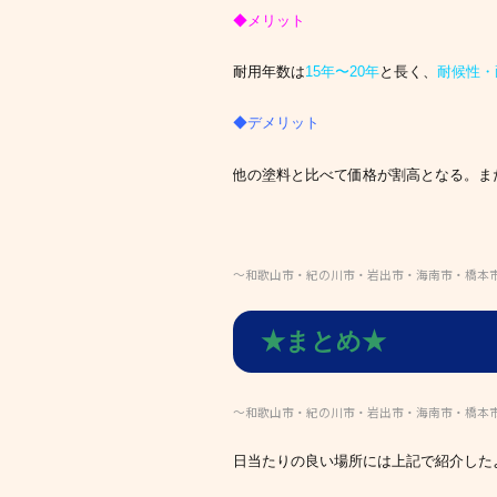
◆メリット
耐用年数は
15年〜20年
と長く、
耐候性・
◆デメリット
他の塗料と比べて価格が割高となる。ま
～和歌山市・紀の川市・岩出市・海南市・橋本
★まとめ★
～和歌山市・紀の川市・岩出市・海南市・橋本
日当たりの良い場所には上記で紹介した