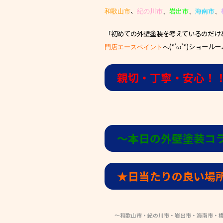
、
和歌山市
紀の川市
、
岩出市
、
海南市
、
「初めての外壁塗装を考えているのだけ
(*’ω’*)ショ
門店エースペイント
へ
親切・丁寧・安心！
〜本日の外壁塗装コ
★日当たりの良い場
～和歌山市・紀の川市・岩出市・海南市・