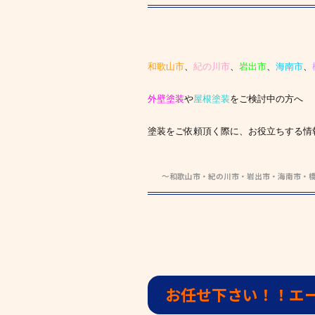
和歌山市
、
紀の川市
、
岩出市
、
海南市
、
外壁塗装
や
屋根塗装
をご検討中の方へ
塗装をご依頼頂く際に、お役立ちする情
～和歌山市・紀の川市・岩出市・海南市・
お任せ下さい！！エ