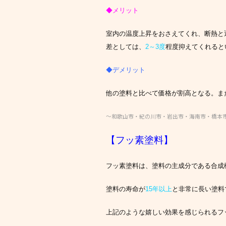
◆メリット
室内の温度上昇をおさえてくれ、断熱と
差としては、
2～3度
程度抑えてくれると
◆デメリット
他の塗料と比べて価格が割高となる。ま
～和歌山市・紀の川市・岩出市・海南市・橋本
【フッ素塗料】
フッ素塗料は、塗料の主成分である合成
塗料の寿命が
15年以上
と非常に長い塗料
上記のような嬉しい効果を感じられるフッ