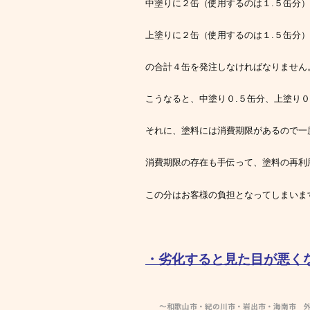
中塗りに２缶（使用するのは１.５缶分）
上塗りに２缶（使用するのは１.５缶分）
の合計４缶を発注しなければなりません
こうなると、中塗り０.５缶分、上塗り０
それに、塗料には消費期限があるので一
消費期限の存在も手伝って、塗料の再利
この分はお客様の負担となってしまいま
・劣化すると見た目が悪く
～和歌山市・紀の川市・岩出市・海南市 