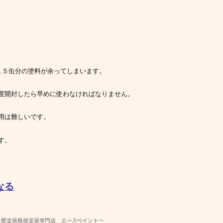
。
.５缶分の塗料が余ってしまいます。
度開封したら早めに使わなければなりません。
用は難しいです。
す。
なる
外壁塗装屋根塗装専門店 エースペイント～