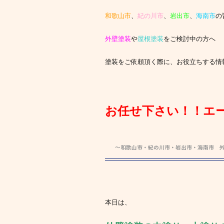
和歌山市
、
紀の川市
、
岩出市
、
海南市
の
外壁塗装
や
屋根塗装
をご検討中の方へ
塗装をご依頼頂く際に、お役立ちする情
お任せ下さい！！エ
～和歌山市・紀の川市・岩出市・海南市 
本日は、