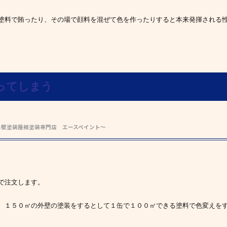
塗料で賄ったり、その場で顔料を混ぜて色を作ったりすると本来発揮される
ってしまう
外壁塗装屋根塗装専門店 エースペイント～
で注文します。
、１５０㎡の外壁の塗装をするとして１缶で１００㎡できる塗料で色変えを