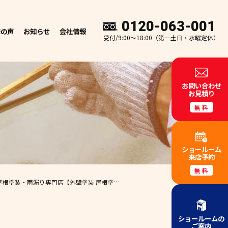
0120-063-001
様の声
お知らせ
会社情報
受付/9:00～18:00（第一土日・水曜定休）
お問い合わせ
お見積り
無料
ショールーム
来店予約
無料
・屋根塗装・雨漏り専門店
【外壁塗装 屋根塗装 和歌山市 エースペイント】 ✨
ショールームの
ご案内